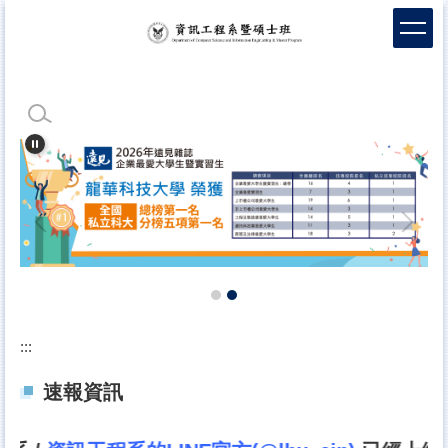
跳
到
主
要
內
容
區
:::
速報資訊