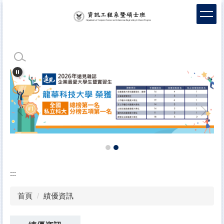
跳
到
主
要
內
容
區
:::
首頁
績優資訊