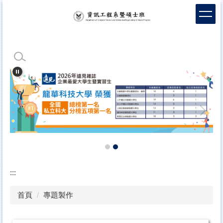
跳
到
主
要
內
容
區
:::
首頁
專題製作