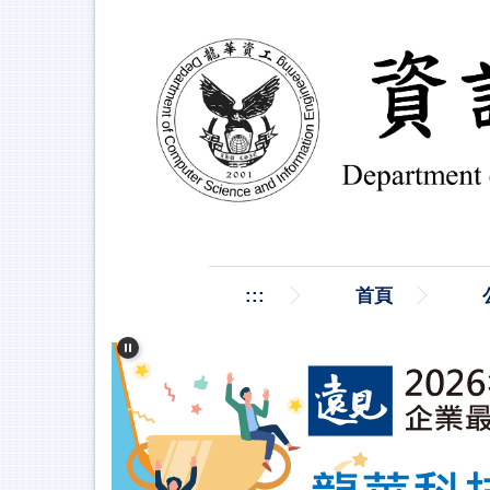
跳
到
主
要
內
容
區
:::
首頁