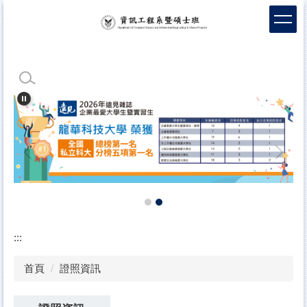
跳
到
主
要
內
容
區
:::
首頁
證照資訊