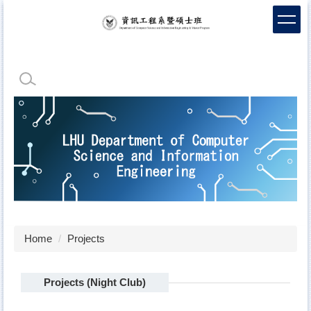
Jump
to
the
main
content
block
Home
Projects
Projects (Night Club)