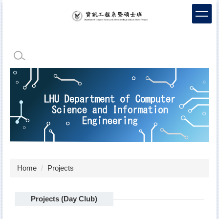
Jump
to
the
main
content
block
Home
Projects
Projects (Day Club)