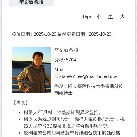
李文猶 教授
18px
小
中
大
發佈日期 :
2025-10-20
最後更新日期 :
2025-10-20
李文猶 教授
分機: 5704
Mail:
TristanWYLee@mail.lhu.edu.tw
學歷：國立臺灣科技大學電機所控
制組博士
【專長】
機器人/工具機，性能診斷與異常監控。
機器人系統規劃與設計，機構與電控整合設計；機
器人系統於3D虛擬實境之整合應用與研究。
感測器整合應用與智慧型資訊融合技術於蝕刻機