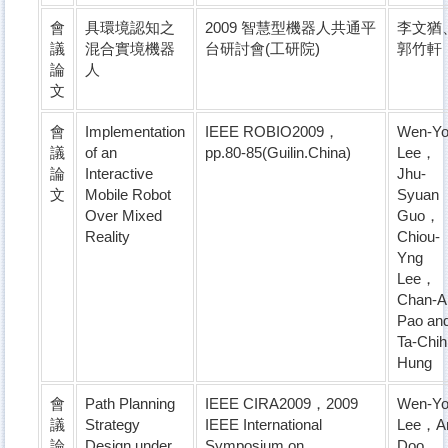
會
具環境認知之
2009 智慧型機器人共通平
李文猶
議
混合實境機器
台研討會(工研院)
郭竹軒
論
人
文
會
Implementation
IEEE ROBIO2009，
Wen-Y
議
of an
pp.80-85(Guilin.China)
Lee，
論
Interactive
Jhu-
文
Mobile Robot
Syuan
Over Mixed
Guo，
Reality
Chiou-
Yng
Lee，
Chan-A
Pao an
Ta-Chih
Hung
會
Path Planning
IEEE CIRA2009，2009
Wen-Y
議
Strategy
IEEE International
Lee，A
論
Design under
Symposium on
Doo