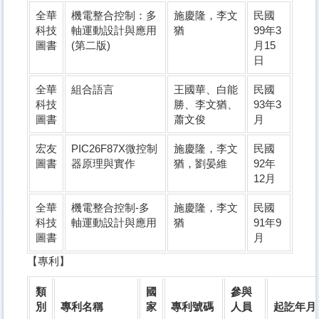
全華
機電整合控制：多
施慶隆，李文
民國
科技
軸運動設計與應用
猶
99年3
圖書
(第二版)
月15
日
全華
組合語言
王國華、白能
民國
科技
勝、李文猶、
93年3
圖書
蕭文俊
月
宏友
PIC26F87X微控制
施慶隆，李文
民國
圖書
器原理與實作
猶，劉晏維
92年
12月
全華
機電整合控制-多
施慶隆，李文
民國
科技
軸運動設計與應用
猶
91年9
圖書
月
【專利】
類
國
參與
別
專利名稱
家
專利號碼
人員
起訖年月