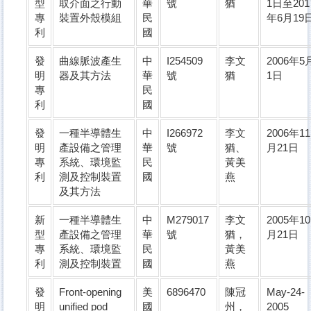
型
取介面之行動
華
號
猶
1日至201
專
裝置外殼模組
民
年6月19
利
國
發
曲線脈波產生
中
I254509
李文
2006年5
明
器及其方法
華
號
猶
1日
專
民
利
國
發
一種半導體生
中
I266972
李文
2006年11
明
產設備之管理
華
號
猶、
月21日
專
系統、環境監
民
黃美
利
測及控制裝置
國
燕
及其方法
新
一種半導體生
中
M279017
李文
2005年10
型
產設備之管理
華
號
猶，
月21日
專
系統、環境監
民
黃美
利
測及控制裝置
國
燕
發
Front-opening
美
6896470
陳冠
May-24-
明
unified pod
國
州，
2005