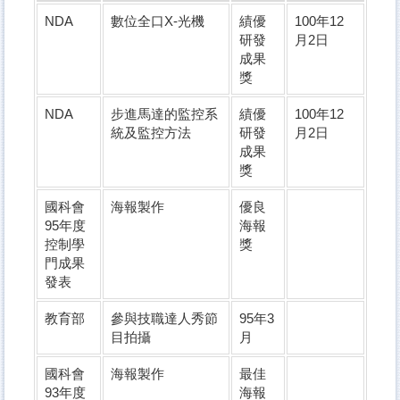
NDA
數位全口X-光機
績優
100年12
研發
月2日
成果
獎
NDA
步進馬達的監控系
績優
100年12
統及監控方法
研發
月2日
成果
獎
國科會
海報製作
優良
95年度
海報
控制學
獎
門成果
發表
教育部
參與技職達人秀節
95年3
目拍攝
月
國科會
海報製作
最佳
93年度
海報