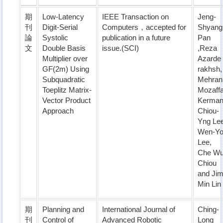
期
Low-Latency
IEEE Transaction on
Jeng-
刊
Digit-Serial
Computers，accepted for
Shyang
論
Systolic
publication in a future
Pan
文
Double Basis
issue.(SCI)
,Reza
Multiplier over
Azarde
GF(2m) Using
rakhsh
Subquadratic
Mehran
Toeplitz Matrix-
Mozaffa
Vector Product
Kerman
Approach
Chiou-
Yng Lee
Wen-Y
Lee,
Che W
Chiou
and Jim
Min Lin
期
Planning and
International Journal of
Ching-
刊
Control of
Advanced Robotic
Long