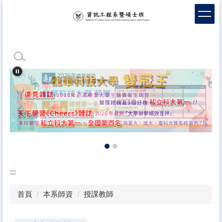
跳
到
主
要
內
容
區
:::
首頁
本系師資
授課教師