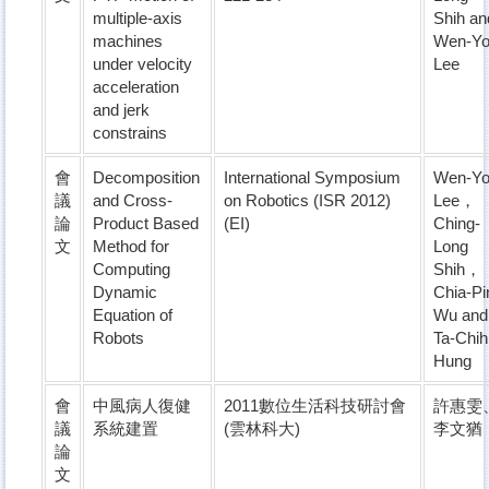
multiple-axis
Shih an
machines
Wen-Y
under velocity
Lee
acceleration
and jerk
constrains
會
Decomposition
International Symposium
Wen-Y
議
and Cross-
on Robotics (ISR 2012)
Lee，
論
Product Based
(EI)
Ching-
文
Method for
Long
Computing
Shih，
Dynamic
Chia-Pi
Equation of
Wu and
Robots
Ta-Chih
Hung
會
中風病人復健
2011數位生活科技研討會
許惠雯
議
系統建置
(雲林科大)
李文猶
論
文