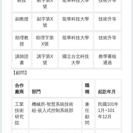
教授
教字第X
龍華科技大學
技術升等
號
副教授
副字第X
龍華科技大學
技術升等
號
助理教
助理字第
龍華科技大學
技術升等
授
X號
講師證
講字第X
國立台北科技
教學審核
書
號
大學
通過
【顧問】
合作
職
廠商
部門
稱
起訖年月
工業
機械所-智慧系統技術
兼
民國101年
技術
組-嵌入式控制系統部
任
1月~101
研究
顧
年12月
院
問