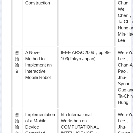
Construction
Chun-
Wei
Chen，
Ta-Chih
Hung a
Min-Ha
Lee
會
A Novel
IEEE ARSO2009，pp.98-
Wen-Y
議
Method to
103(Tokyo Japan)
Lee，
論
Implement an
Chan-A
文
Interactive
Pao，
Mobile Robot
Jhu-
Syuan
Guo an
Ta-Chih
Hung
會
Implementation
5th International
Wen-Y
議
of a Mobile
Workshop on
Lee，
論
Device
COMPUTATIONAL
Jhu-