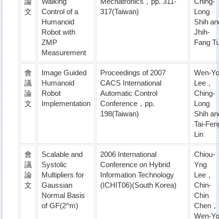
論
Walking
Mechatronics，pp. 311-
Ching-
文
Control of a
317(Taiwan)
Long
Humanoid
Shih an
Robot with
Jhih-
ZMP
Fang T
Measurement
會
Image Guided
Proceedings of 2007
Wen-Y
議
Humanoid
CACS International
Lee，
論
Robot
Automatic Control
Ching-
文
Implementation
Conference，pp.
Long
198(Taiwan)
Shih an
Tai-Fen
Lin
會
Scalable and
2006 International
Chiou-
議
Systolic
Conference on Hybrid
Yng
論
Multipliers for
Information Technology
Lee，
文
Gaussian
(ICHIT06)(South Korea)
Chin-
Normal Basis
Chin
of GF(2^m)
Chen，
Wen-Y