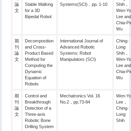
論
Stable Walking
Systems(SCI)，pp. 1-10
Shih，
文
for a 3D
Wen-Y
Bipedal Robot
Lee an
Chia-Pi
Wu
期
Decomposition
International Journal of
Ching-
刊
and Cross-
Advanced Robotic
Long
論
Product Based
Systems: Robot
Shih，
文
Method for
Manipulators (SCI)
Wen-Y
Computing the
Lee an
Dynamic
Chia-Pi
Equation of
Wu
Robots
期
Control and
Mechatronics Vol. 16
Wen-Y
刊
Breakthrough
No.2，pp.73-84
Lee，
論
Detection of a
Ching-
文
Three-axis
Long
Robotic Bone
Shih
Drilling System