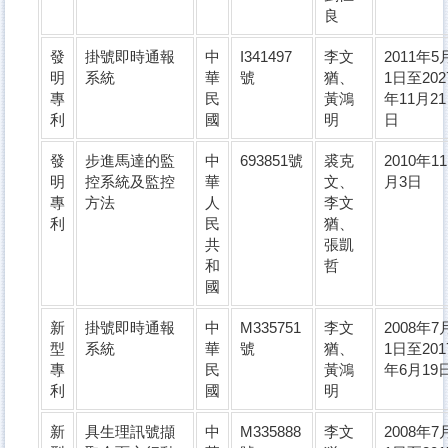
良
發
掛號即時通報
中
I341497
李文
2011年5
明
系統
華
號
猶、
1日至202
專
民
黃鴻
年11月21
利
國
明
日
發
步進馬達的監
中
693851號
裘克
2010年11
明
控系統及監控
華
文、
月3日
專
方法
人
李文
利
民
猶、
共
張凱
和
哲
國
新
掛號即時通報
中
M335751
李文
2008年7
型
系統
華
號
猶、
1日至201
專
民
黃鴻
年6月19
利
國
明
新
具生理訊號擷
中
M335888
李文
2008年7