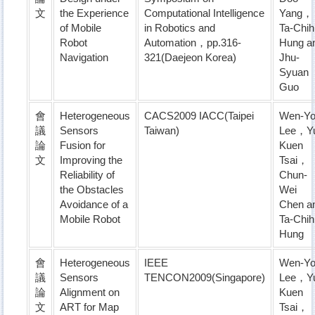
文
the Experience
Computational Intelligence
Yang，
of Mobile
in Robotics and
Ta-Chih
Robot
Automation，pp.316-
Hung a
Navigation
321(Daejeon Korea)
Jhu-
Syuan
Guo
會
Heterogeneous
CACS2009 IACC(Taipei
Wen-Y
議
Sensors
Taiwan)
Lee，Y
論
Fusion for
Kuen
文
Improving the
Tsai，
Reliability of
Chun-
the Obstacles
Wei
Avoidance of a
Chen a
Mobile Robot
Ta-Chih
Hung
會
Heterogeneous
IEEE
Wen-Y
議
Sensors
TENCON2009(Singapore)
Lee，Y
論
Alignment on
Kuen
文
ART for Map
Tsai，