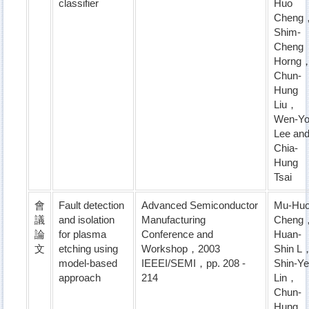
classifier
Huo
Cheng
Shim-
Cheng
Horng
Chun-
Hung
Liu，
Wen-Y
Lee an
Chia-
Hung
Tsai
會
Fault detection
Advanced Semiconductor
Mu-Hu
議
and isolation
Manufacturing
Cheng
論
for plasma
Conference and
Huan-
文
etching using
Workshop，2003
Shin L
model-based
IEEEI/SEMI，pp. 208 -
Shin-Y
approach
214
Lin，
Chun-
Hung