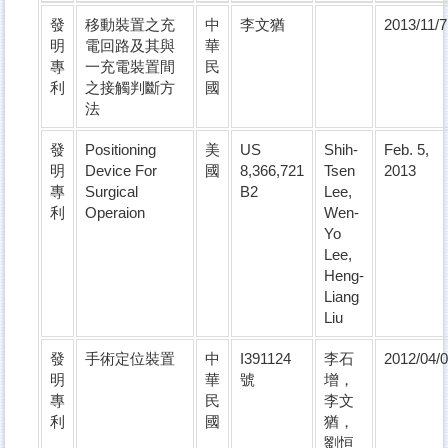
發
移動裝置之充
中
李文猶
2013/11/7
明
電回路及其與
華
專
一充電裝置間
民
利
之接觸判斷方
國
法
發
Positioning
美
US
Shih-
Feb. 5,
明
Device For
國
8,366,721
Tsen
2013
專
Surgical
B2
Lee,
利
Operaion
Wen-
Yo
Lee,
Heng-
Liang
Liu
發
手術定位裝置
中
I391124
李石
2012/04/
明
華
號
增，
專
民
李文
利
國
猶，
劉恒