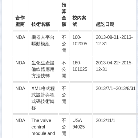
預
算
合作
金
校內案
廠商
技術名稱
額
號
起訖日期
NDA
機器人平台
不
160-
2013-08-01~2013-
驅動模組
公
102005
12-31
開
NDA
生化生產設
不
160-
2013-04-22~2015-
備軟體應用
公
101025
12-31
方法技轉
開
NDA
XML格式程
不
2013/7/1~2013/8/31
式設計與程
公
式碼技術轉
開
移
NDA
The valve
不
USA
2012/11/1
control
公
94025
module and
開