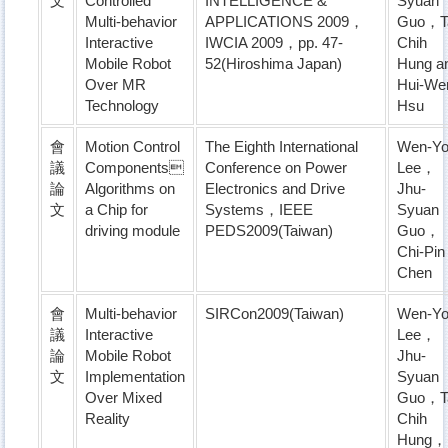
文
Controlled
INTELLIGENCE &
Syuan
Multi-behavior
APPLICATIONS 2009，
Guo，T
Interactive
IWCIA 2009，pp. 47-
Chih
Mobile Robot
52(Hiroshima Japan)
Hung a
Over MR
Hui-We
Technology
Hsu
會
Motion Control
The Eighth International
Wen-Y
議
Components
Conference on Power
Lee，
論
Algorithms on
Electronics and Drive
Jhu-
文
a Chip for
Systems，IEEE
Syuan
driving module
PEDS2009(Taiwan)
Guo，
Chi-Pin
Chen
會
Multi-behavior
SIRCon2009(Taiwan)
Wen-Y
議
Interactive
Lee，
論
Mobile Robot
Jhu-
文
Implementation
Syuan
Over Mixed
Guo，T
Reality
Chih
Hung，