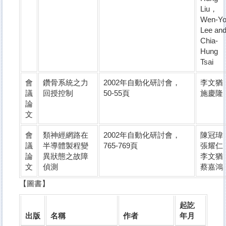
Liu，
Wen-Y
Lee an
Chia-
Hung
Tsai
會
鑽骨系統之力
2002年自動化研討會，
李文猶
議
回授控制
50-55頁
施慶隆
論
文
會
類神經網路在
2002年自動化研討會，
陳冠瑋
議
半導體製程變
765-769頁
張耀仁
論
異狀態之故障
李文猶
文
偵測
蔡嘉鴻
【圖書】
起訖
出版
名稱
作者
年月