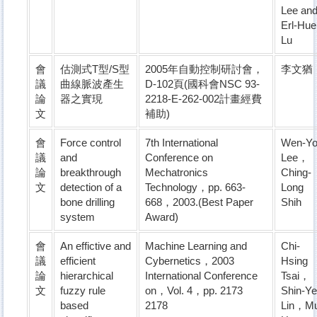
Lee an
Erl-Hue
Lu
會
估測式T型/S型
2005年自動控制研討會，
李文猶
議
曲線脈波產生
D-102頁(國科會NSC 93-
論
器之實現
2218-E-262-002計畫經費
文
補助)
會
Force control
7th International
Wen-Y
議
and
Conference on
Lee，
論
breakthrough
Mechatronics
Ching-
文
detection of a
Technology，pp. 663-
Long
bone drilling
668，2003.(Best Paper
Shih
system
Award)
會
An effictive and
Machine Learning and
Chi-
議
efficient
Cybernetics，2003
Hsing
論
hierarchical
International Conference
Tsai，
文
fuzzy rule
on，Vol. 4，pp. 2173 
Shin-Y
based
2178
Lin，Mu