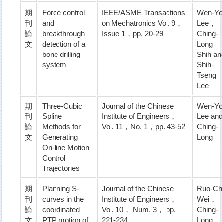
期
Force control
IEEE/ASME Transactions
Wen-Y
刊
and
on Mechatronics Vol. 9，
Lee，
論
breakthrough
Issue 1，pp. 20-29
Ching-
文
detection of a
Long
bone drilling
Shih an
system
Shih-
Tseng
Lee
期
Three-Cubic
Journal of the Chinese
Wen-Y
刊
Spline
Institute of Engineers，
Lee an
論
Methods for
Vol. 11，No. 1，pp. 43-52
Ching-
文
Generating
Long
On-line Motion
Control
Trajectories
期
Planning S-
Journal of the Chinese
Ruo-Ch
刊
curves in the
Institute of Engineers，
Wei，
論
coordinated
Vol. 10， Num. 3， pp.
Ching-
文
PTP motion of
221-234
Long