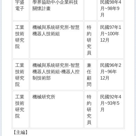
宇盛
學界協助中小企業科技
民國98年4
電子
關懷計畫
月~98年9
月
工業
機械與系統研究所-智慧
特
民國97年1
技術
機器人技術組
約
月~100年
研究
研
12月
院
究
員
工業
機械與系統研究所-智慧
兼
民國96年2
技術
機器人技術組-機器人控
任
月~96年
研究
制技術部
顧
12月
院
問
工業
機械研究所
特
民國92年4
技術
約
月~93年5
研究
研
月
院
究
員
【主編】