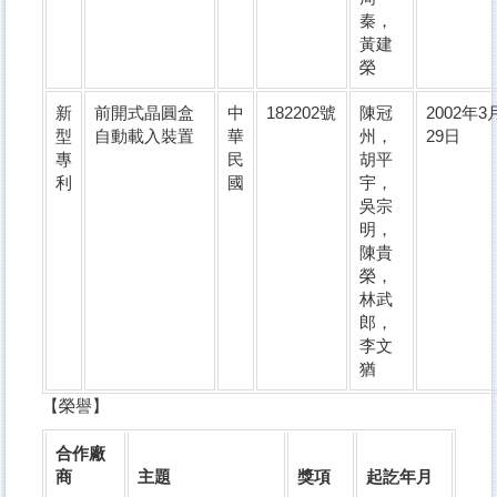
秦，
黃建
榮
新
前開式晶圓盒
中
182202號
陳冠
2002年3
型
自動載入裝置
華
州，
29日
專
民
胡平
利
國
宇，
吳宗
明，
陳貴
榮，
林武
郎，
李文
猶
【榮譽】
合作廠
商
主題
獎項
起訖年月