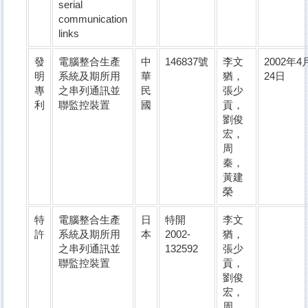
serial
communication
links
發
電腦整合生產
中
146837號
李文
2002年4
明
系統及期所用
華
猶，
24日
專
之串列通訊並
民
張少
利
聯監控裝置
國
貢，
劉俊
宏，
周
秦，
黃建
榮
特
電腦整合生產
日
特開
李文
許
系統及期所用
本
2002-
猶，
之串列通訊並
132592
張少
聯監控裝置
貢，
劉俊
宏，
周