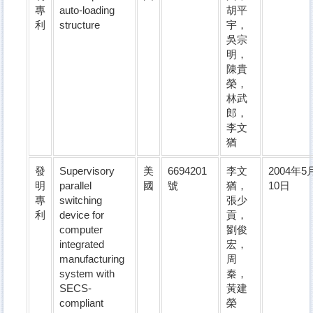
專
auto-loading
胡平
利
structure
宇，
吳宗
明，
陳貴
榮，
林武
郎，
李文
猶
發
Supervisory
美
6694201
李文
2004年5
明
parallel
國
號
猶，
10日
專
switching
張少
利
device for
貢，
computer
劉俊
integrated
宏，
manufacturing
周
system with
秦，
SECS-
黃建
compliant
榮