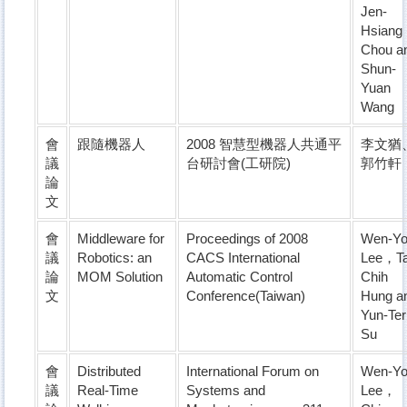
Jen-
Hsiang
Chou a
Shun-
Yuan
Wang
會
跟隨機器人
2008 智慧型機器人共通平
李文猶
議
台研討會(工研院)
郭竹軒
論
文
會
Middleware for
Proceedings of 2008
Wen-Y
議
Robotics: an
CACS International
Lee，Ta
論
MOM Solution
Automatic Control
Chih
文
Conference(Taiwan)
Hung a
Yun-Ter
Su
會
Distributed
International Forum on
Wen-Y
議
Real-Time
Systems and
Lee，