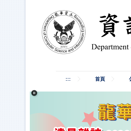
跳
到
主
要
內
容
區
:::
首頁