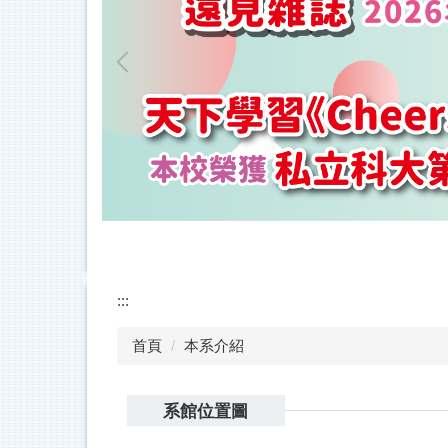
:::
首頁
本系介紹
系館位置圖