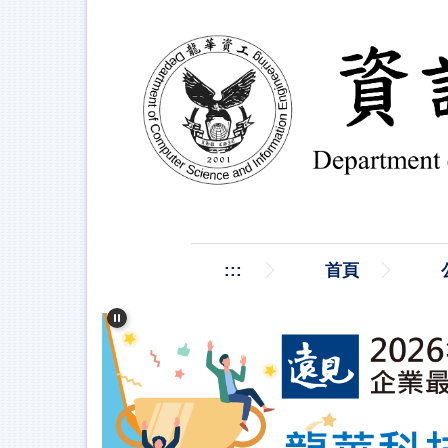
跳
到
主
要
內
容
區
:::
首頁