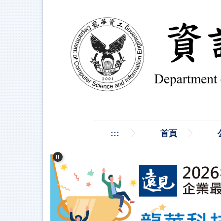
跳
到
主
要
內
容
區
:::
首頁