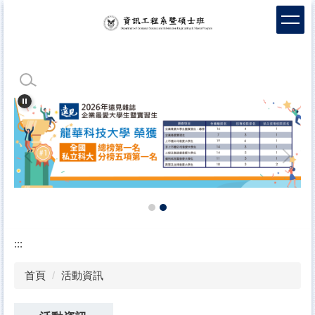
跳
到
主
要
內
容
區
:::
首頁
活動資訊